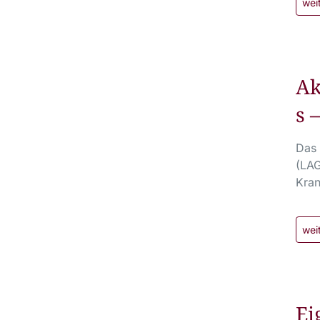
wei
Ak
s 
Das 
(LAG
Kran
wei
Ei