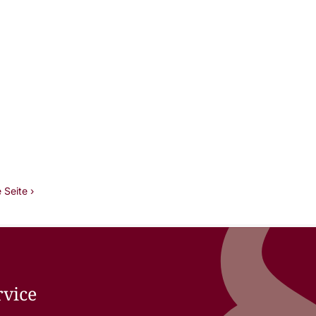
 Seite ›
rvice