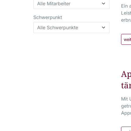
Ein 
Leis
Schwerpunkt
erbr
wei
Ap
tä
Mit 
getr
Appr