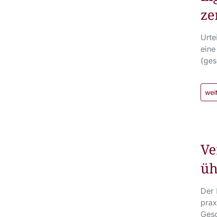
ze
Urte
eine
(ges
wei
Ve
üh
Der 
prax
Gesc