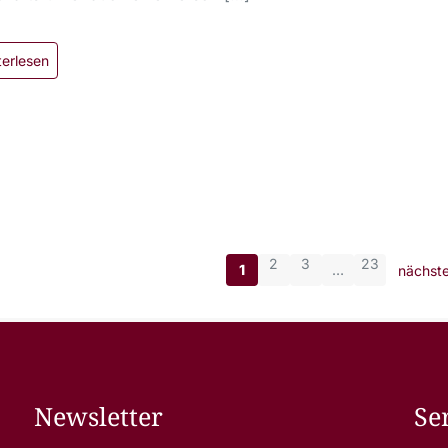
terlesen
2
3
23
1
…
nächste
Newsletter
Se