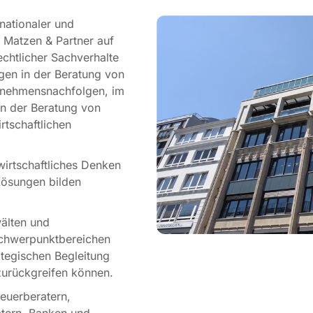
nationaler und
. Matzen & Partner auf
echtlicher Sachverhalte
egen in der Beratung von
rnehmensnachfolgen, im
in der Beratung von
tschaftlichen
irtschaftliches Denken
Lösungen bilden
älten und
Schwerpunktbereichen
ategischen Begleitung
urückgreifen können.
teuerberatern,
atern, Banken und