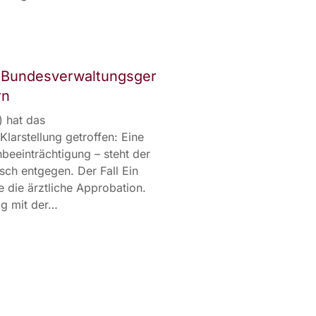
teures Risiko
: Bundesverwaltungsger
rn
) hat das
larstellung getroffen: Eine
beeinträchtigung – steht der
sch entgegen. Der Fall Ein
 die ärztliche Approbation.
ag mit der…
sverwaltungsgericht stärkt Rechte von Bewerbern