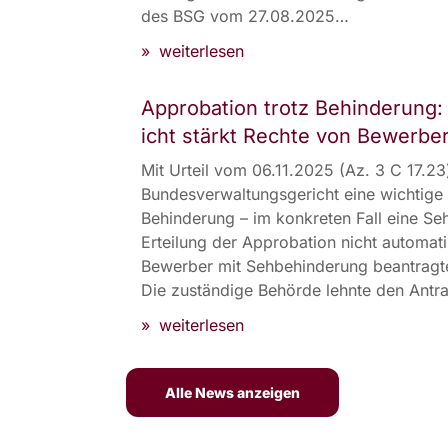
des BSG vom 27.08.2025…
Formfehler im Vertragsarztrecht – ein 
weiterlesen
Approbation trotz Behinderung
icht stärkt Rechte von Bewerbe
Mit Urteil vom 06.11.2025 (Az. 3 C 17.23
Bundesverwaltungsgericht eine wichtige K
Behinderung – im konkreten Fall eine Seh
Erteilung der Approbation nicht automati
Bewerber mit Sehbehinderung beantragte
Die zuständige Behörde lehnte den Antr
Approbation trotz Behinderung: Bunde
weiterlesen
Alle News anzeigen