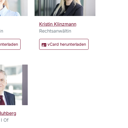
Kristin Klinzmann
in
Rechtsanwältin
nterladen
vCard herunterladen
Ruhberg
I Of