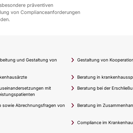
nsbesondere präventiven
üllung von Complianceanforderungen
lden.
beitung und Gestaltung von
Gestaltung von Kooperatio
nkenhausärzte
Beratung in krankenhausspe
Auseinandersetzungen mit
Beratung bei der Erschließ
eistungspatienten
eb sowie Abrechnungsfragen von
Beratung im Zusammenhang
Compliance im Krankenha