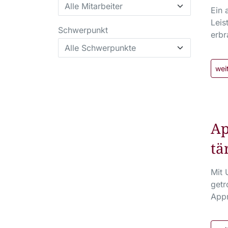
Ein 
Leis
Schwerpunkt
erbr
wei
Ap
tä
Mit 
getr
Appr