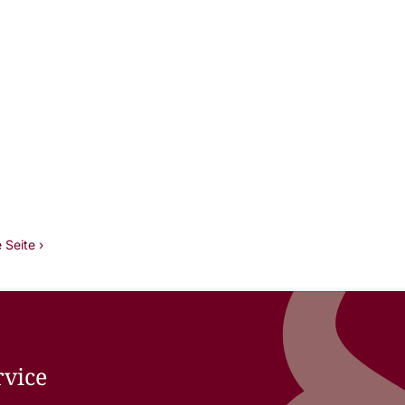
 Seite ›
rvice