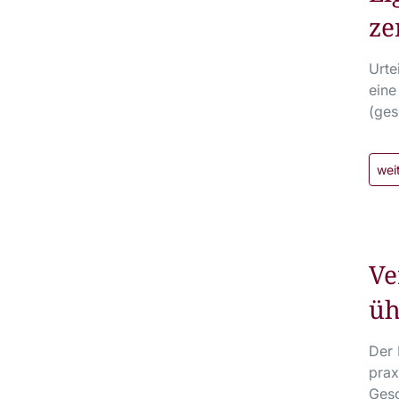
ze
Urte
eine
(ges
wei
Ve
üh
Der 
prax
Gesc