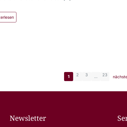
terlesen
2
3
23
1
…
nächste
Newsletter
Se