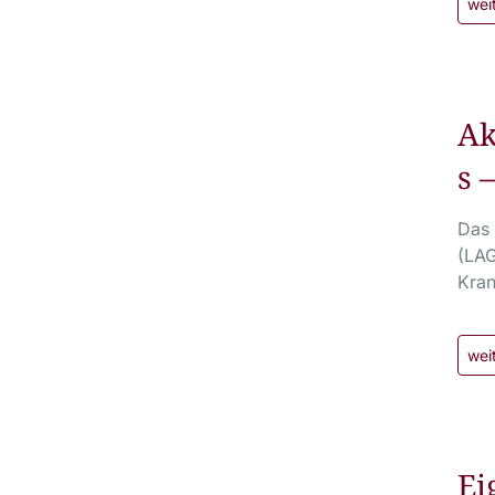
wei
Ak
s 
Das 
(LAG
Kran
wei
Ei