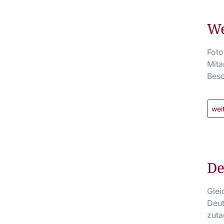
We
Foto
Mita
Besc
wei
De
Glei
Deut
zuta