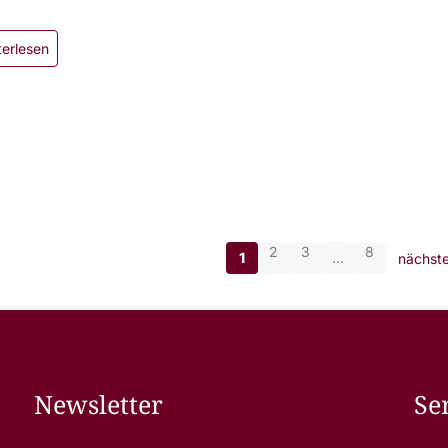
terlesen
2
3
8
1
…
nächste
Newsletter
Se