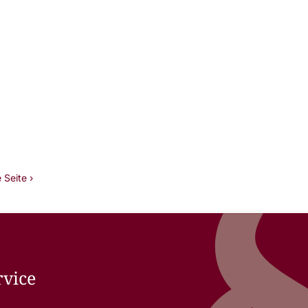
 Seite ›
rvice