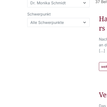
37 Bei
Schwerpunkt
Ha
rs
Nach
an d
[…]
wei
Ve
Das 