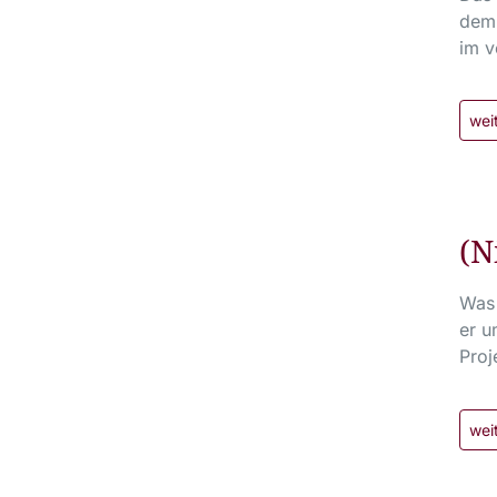
dem 
im v
wei
(N
Was 
er u
Proj
wei