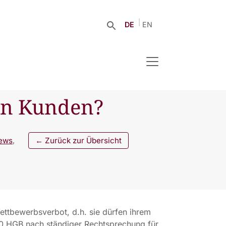
DE
EN
on Kunden?
ews
,
← Zurück zur Übersicht
ettbewerbsverbot, d.h. sie dürfen ihrem
 60 HGB nach ständiger Rechtsprechung für