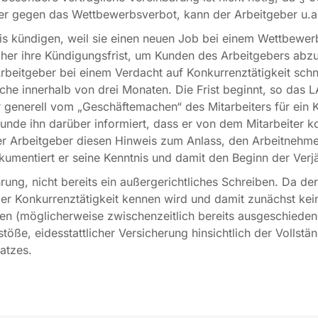
eiter gegen das Wettbewerbsverbot, kann der Arbeitgeber u.
nis kündigen, weil sie einen neuen Job bei einem Wettbewer
her ihre Kündigungsfrist, um Kunden des Arbeitgebers abzu
 Arbeitgeber bei einem Verdacht auf Konkurrenztätigkeit sc
che innerhalb von drei Monaten. Die Frist beginnt, so das 
er generell vom „Geschäftemachen“ des Mitarbeiters für ei
Kunde ihn darüber informiert, dass er von dem Mitarbeiter k
 Arbeitgeber diesen Hinweis zum Anlass, den Arbeitnehme
umentiert er seine Kenntnis und damit den Beginn der Verjä
hrung, nicht bereits ein außergerichtliches Schreiben. Da d
er Konkurrenztätigkeit kennen wird und damit zunächst ke
n (möglicherweise zwischenzeitlich bereits ausgeschiedene
öße, eidesstattlicher Versicherung hinsichtlich der Vollstä
atzes.