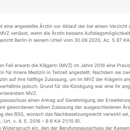
 eine angestellte Ärztin vor Ablauf der bei einem Verzicht
MVZ verlässt, wenn die Ärztin bessere Aufstiegsmöglichke
gericht Berlin in seinem Urteil vom 30.09.2020, Az. S 87 K
 Fall erwarb die Klägerin (MVZ) im Jahre 2016 eine Praxis.
tin für Innere Medizin in Teilzeit angestellt. Nachdem sie 
Ärztin auf ihre hälftige Zulassung, um im MVZ der Klägerin a
erhältnis jedoch. Grund für die Kündigung war eine ihr ang
kurrierendem MVZ.
ungsausschuss einen Antrag auf Genehmigung der Erweiteru
nt gewordenen halben Zulassung der ausgeschiedenen Ärzt
ng des BSG, wonach das Nachbesetzungsrecht verwirkt sei,
 Urt. v. 4. 5. 2016 – B 6 KA 21/15 R).
n Widerspruch ein, den der Berufungsausschuss der Kassenä