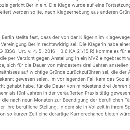
ozialgericht Berlin ein. Die Klage wurde auf eine Fortsetzu
itert werden sollte, nach Klageerhebung aus anderen Gründ
t Berlin stellte fest, dass der von der Klägerin im Klagewe
Vereinigung Berlin rechtswidrig sei. Die Klägerin habe ein
 (BSG, Urt. v. 4. 5. 2016 – B 6 KA 21/15 R) komme es für e
 die per Verzicht gegen Anstellung in ein MVZ eingebracht 
e, sich für die Dauer von mindestens drei Jahren anstellen 
ältnisses auf wichtige Gründe zurückzuführen sei, die der 
ekannt gewesen seien. Im vorliegenden Fall kam das Sozial
ht gehabt habe, für die Dauer von mindestens drei Jahren be
 mehr als fünf Jahren in der veräußerten Praxis tätig gewes
die nach neun Monaten zur Beendigung der beruflichen Tätig
 ihre berufliche Stellung, in dem sie in Vollzeit in ihrem Spe
on so kurzer Zeit eine derartige Karrierechance bieten wür