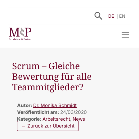
DE
EN
Scrum – Gleiche
Bewertung für alle
Teammitglieder?
Autor:
Dr. Monika Schmidt
Veröffentlicht am:
24/03/2020
Kategorie:
Arbeitsrecht
,
News
← Zurück zur Übersicht