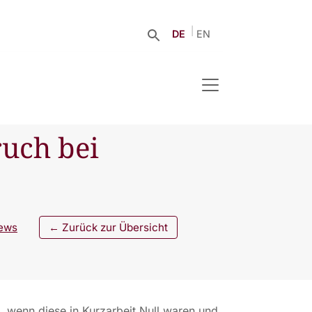
DE
EN
uch bei
ews
← Zurück zur Übersicht
n, wenn diese in Kurzarbeit Null waren und